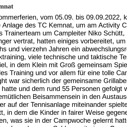
mnat
Sommerferien, vom 05.09. bis 09.09.2022,
ie Anlage des TC Kemnat, um am Activity 
 Trainerteam um Campleiter Niko Schütt, d
nger vertrat, hatten einiges vorbereitet, u
hs und vierzehn Jahren ein abwechslungs
tiktraining, viele technische und taktische 
l, in dem Klein mit Groß gemeinsam Spie
les Training und vor allem für eine tolle 
ght war sicherlich der gemeinsame Grillab
hatte und dem rund 55 Personen gefolgt wa
gemütlichen Beisammensein in den Austaus
 auf der Tennisanlage miteinander spielt
t, in dem die Kinder in fairer Weise gege
en, was sie in der Campwoche gelernt hatt