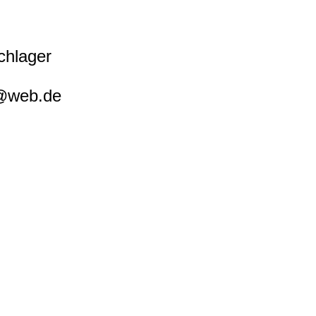
chlager
r@web.de