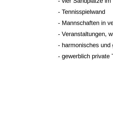
- vier Sandplätze im 
- Tennisspielwand
- Mannschaften in vers
- Veranstaltungen, wie S
- harmonisches und ges
- gewerblich private Ten